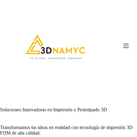
S
a
l
t
a
r
a
l
c
o
n
t
e
n
i
d
o
Soluciones Innovadoras en Impresión y Prototipado 3D
Transformamos tus ideas en realidad con tecnología de impresión 3D
FDM de alta calidad.